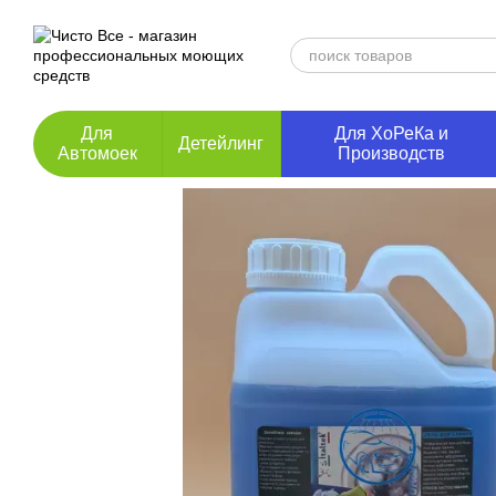
Перейти к основному контенту
Для
Для ХоРеКа и
Детейлинг
Автомоек
Производств