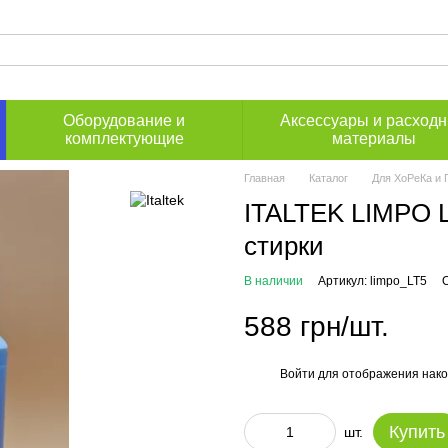
Оборудование и
Аксессуары и расход
комплектующие
материалы
Главная
Каталог
Для ХоРеКа и 
ITALTEK LIMPO L
стирки
В наличии
Артикул: limpo_LT5
588 грн/шт.
Войти
для отображения нако
%
Купить
шт.