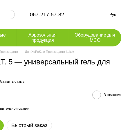
067-217-57-82
Рус
ные
Аэрозольная
Оборудование для
продукция
МСО
Производств
Для ХоРеКа и Производств Italtek
T. 5 — универсальный гель для
Оставить отзыв
В желания
пительной скидки
Быстрый заказ