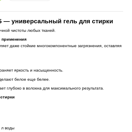
 5 — универсальный гель для стирки
чной чистоты любых тканей.
о применения
аляет даже стойкие многокомпонентные загрязнения, оставляя
раняет яркость и насыщенность.
делают белое еще белее.
ет глубоко в волокна для максимального результата.
 стирки
0 л воды