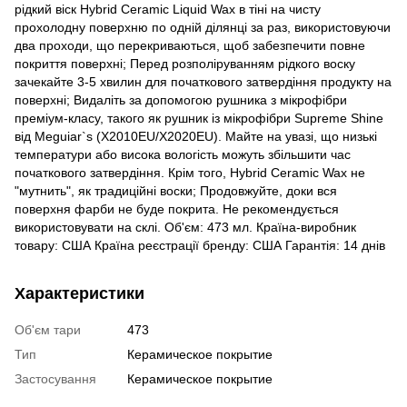
рідкий віск Hybrid Ceramic Liquid Wax в тіні на чисту
прохолодну поверхню по одній ділянці за раз, використовуючи
два проходи, що перекриваються, щоб забезпечити повне
покриття поверхні; Перед розполіруванням рідкого воску
зачекайте 3-5 хвилин для початкового затвердіння продукту на
поверхні; Видаліть за допомогою рушника з мікрофібри
преміум-класу, такого як рушник із мікрофібри Supreme Shine
від Meguiar`s (X2010EU/X2020EU). Майте на увазі, що низькі
температури або висока вологість можуть збільшити час
початкового затвердіння. Крім того, Hybrid Ceramic Wax не
"мутнить", як традиційні воски; Продовжуйте, доки вся
поверхня фарби не буде покрита. Не рекомендується
використовувати на склі. Об'єм: 473 мл. Країна-виробник
товару: США Країна реєстрації бренду: США Гарантія: 14 днів
Характеристики
Об'єм тари
473
Тип
Керамическое покрытие
Застосування
Керамическое покрытие