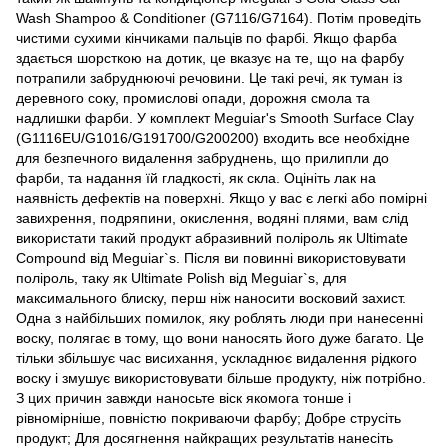
Wash Shampoo & Conditioner (G7116/G7164). Потім проведіть
чистими сухими кінчиками пальців по фарбі. Якщо фарба
здається шорсткою на дотик, це вказує на те, що на фарбу
потрапили забруднюючі речовини. Це такі речі, як туман із
деревного соку, промислові опади, дорожня смола та
надлишки фарби. У комплект Meguiar's Smooth Surface Clay
(G1116EU/G1016/G191700/G200200) входить все необхідне
для безпечного видалення забруднень, що прилипли до
фарби, та надання їй гладкості, як скла. Оцініть лак на
наявність дефектів на поверхні. Якщо у вас є легкі або помірні
завихрення, подряпини, окислення, водяні плями, вам слід
використати такий продукт абразивний поліроль як Ultimate
Compound від Meguiar`s. Після ви повинні використовувати
поліроль, таку як Ultimate Polish від Meguiar`s, для
максимального блиску, перш ніж наносити восковий захист.
Одна з найбільших помилок, яку роблять люди при нанесенні
воску, полягає в тому, що вони наносять його дуже багато. Це
тільки збільшує час висихання, ускладнює видалення рідкого
воску і змушує використовувати більше продукту, ніж потрібно.
З цих причин завжди наносьте віск якомога тонше і
рівномірніше, повністю покриваючи фарбу; Добре струсіть
продукт; Для досягнення найкращих результатів нанесіть