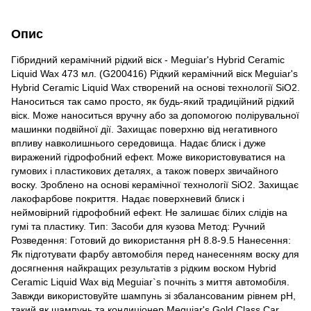
Опис
Гібридний керамічний рідкий віск - Meguiar's Hybrid Ceramic
Liquid Wax 473 мл. (G200416) Рідкий керамічний віск Meguiar's
Hybrid Ceramic Liquid Wax створений на основі технології SiO2.
Наноситься так само просто, як будь-який традиційний рідкий
віск. Може наноситься вручну або за допомогою полірувальної
машинки подвійної дії. Захищає поверхню від негативного
впливу навколишнього середовища. Надає блиск і дуже
виражений гідрофобний ефект. Може використовуватися на
гумових і пластикових деталях, а також поверх звичайного
воску. Зроблено на основі керамічної технології SiO2. Захищає
лакофарбове покриття. Надає поверхневий блиск і
неймовірний гідрофобний ефект. Не залишає білих слідів на
гумі та пластику. Тип: Засоби для кузова Метод: Ручний
Розведення: Готовий до використання pH 8.8-9.5 Нанесення:
Як підготувати фарбу автомобіля перед нанесенням воску для
досягнення найкращих результатів з рідким воском Hybrid
Ceramic Liquid Wax від Meguiar`s почніть з миття автомобіля.
Завжди використовуйте шампунь зі збалансованим рівнем pH,
такий як шампунь та кондиціонер Meguiar's Gold Class Car