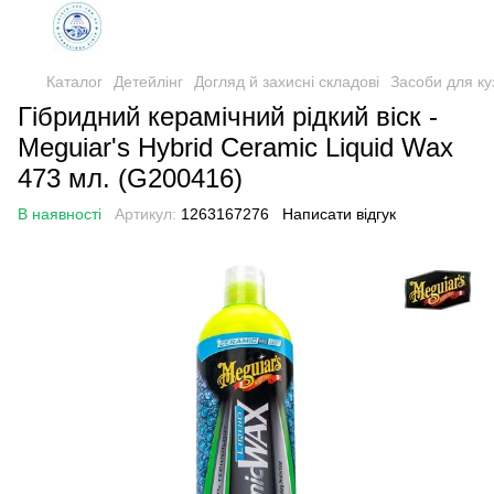
Каталог
Детейлінг
Догляд й захисні складові
Засоби для ку
Гібридний керамічний рідкий віск -
Meguiar's Hybrid Ceramic Liquid Wax
473 мл. (G200416)
В наявності
Артикул:
1263167276
Написати відгук