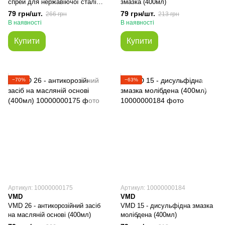
спрей для нержавіючої сталі
змазка (400мл)
(400мл)
79 грн/шт.
79 грн/шт.
266 грн
213 грн
В наявності
В наявності
Купити
Купити
−70%
−63%
Артикул: 10000000175
Артикул: 10000000184
VMD
VMD
VMD 26 - антикорозійний засіб
VMD 15 - дисульфідна змазка
на масляній основі (400мл)
молібдена (400мл)