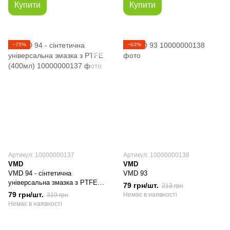
Купити
Купити
−75%
−63%
Артикул: 10000000137
Артикул: 10000000138
VMD
VMD
VMD 94 - сінтетична
VMD 93
універсальна змазка з PTFE
79 грн/шт.
213 грн
(400мл)
79 грн/шт.
Немає в наявності
319 грн
Немає в наявності