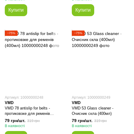
Купити
Купити
−75%
−75%
Артикул: 10000000248
Артикул: 10000000249
VMD
VMD
VMD 78 antislip for belts -
VMD 53 Glass cleaner -
протиковзке для ременів
Очисник скла (400мл)
(400мл)
79 грн/шт.
79 грн/шт.
319 грн
319 грн
В наявності
В наявності