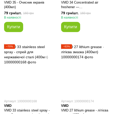
VMD 35 - Очисник екранів
VMD 34 Concentrated air
(400мл)
freshener —
концентрированный
79 грн/шт.
79 грн/шт.
160 грн
160 грн
дезодорант (100мл)
В наявності
В наявності
Купити
Купити
−70%
−63%
Артикул: 10000000168
Артикул: 10000000174
VMD
VMD
VMD 33 stainless steel spray -
VMD 27 lithium grease - літієва