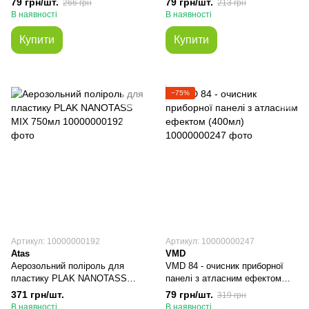
79 грн/шт.
79 грн/шт.
266 грн
213 грн
В наявності
В наявності
Купити
Купити
−75%
Артикул: 10000000192
Артикул: 10000000247
Atas
VMD
Аерозольний поліроль для
VMD 84 - очисник приборної
пластику PLAK NANOTASS
панелі з атласним ефектом
MIX 750мл
(400мл)
371 грн/шт.
79 грн/шт.
319 грн
В наявності
В наявності