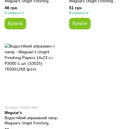
Meguiar's Unigrit Finishing
Meguiar's Unigrit Finishing
Papers 14х23 см. P2000 1 шт.
Papers 14х23 см. P2500 1 шт.
48 грн
51 грн
(S2025)
(S2525)
В наявності
В наявності
Купити
Купити
Артикул: 765001268
Meguiar's
Водостійкий абразивний папір -
Meguiar's Unigrit Finishing
Papers 14х23 см. P3000 1 шт.