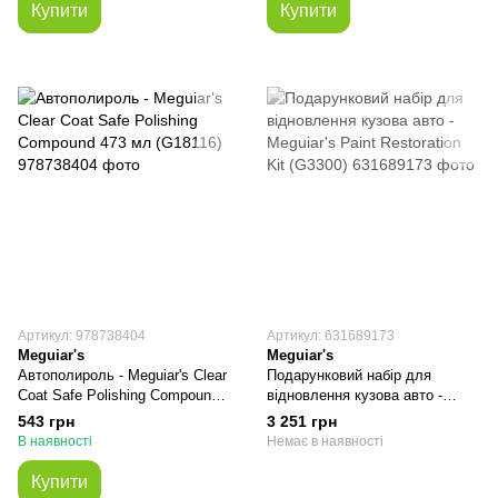
Купити
Купити
Артикул: 978738404
Артикул: 631689173
Meguiar's
Meguiar's
Автополироль - Meguiar's Clear
Подарунковий набір для
Coat Safe Polishing Compound
відновлення кузова авто -
473 мл (G18116)
Meguiar's Paint Restoration Kit
543 грн
3 251 грн
(G3300)
В наявності
Немає в наявності
Купити