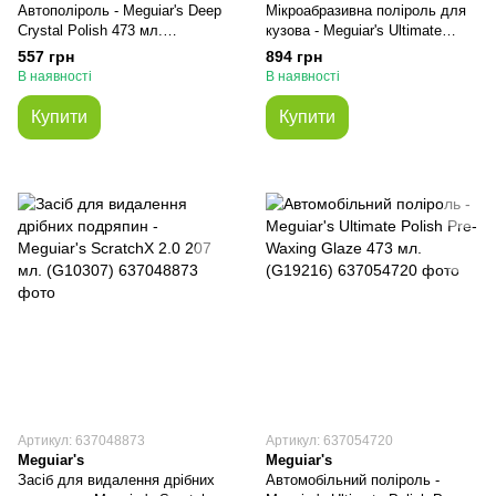
Автополіроль - Meguiar's Deep
Мікроабразивна поліроль для
Crystal Polish 473 мл.
кузова - Meguiar's Ultimate
(A3116EU)
Compound 450 мл. (G17216)
557 грн
894 грн
В наявності
В наявності
Купити
Купити
Артикул: 637048873
Артикул: 637054720
Meguiar's
Meguiar's
Засіб для видалення дрібних
Автомобільний поліроль -