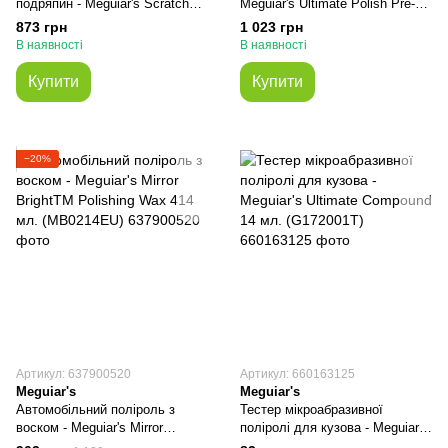
подряпин - Meguiar's ScratchX
Meguiar's Ultimate Polish Pre-
2.0 207 мл. (G10307)
Waxing Glaze 473 мл. (G19216)
873 грн
1 023 грн
В наявності
В наявності
Купити
Купити
−20%
Артикул: 637900520
Артикул: 660163125
Meguiar's
Meguiar's
Автомобільний поліроль з
Тестер мікроабразивної
воском - Meguiar's Mirror
поліролі для кузова - Meguiar's
BrightTM Polishing Wax 414 мл.
Ultimate Compound 14 мл.