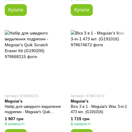
Купити
Купити
Артикул: 978668215
Артикул: 978674672
Meguiar's
Meguiar's
Набір для швидкого видалення
Віск 3 в 1 - Meguiar's Wax 3-in-1
подряпин - Meguiar's Quik
473 мл. (G191016)
Scratch Eraser Kit (G190200)
1 907 грн
1 715 грн
В наявності
В наявності