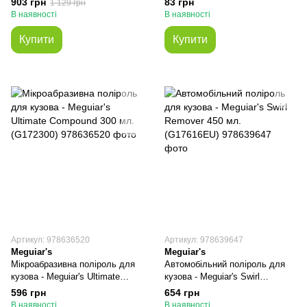
903 грн
83 грн
1 129 грн
(MB0214EU)
(G172001T)
В наявності
В наявності
Купити
Купити
Артикул: 978636520
Артикул: 978639647
Meguiar's
Meguiar's
Мікроабразивна поліроль для
Автомобільний поліроль для
кузова - Meguiar's Ultimate
кузова - Meguiar's Swirl
Compound 300 мл. (G172300)
Remover 450 мл. (G17616EU)
596 грн
654 грн
В наявності
В наявності