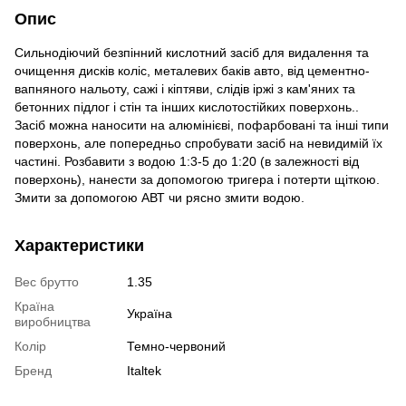
Опис
Сильнодіючий безпінний кислотний засіб для видалення та
очищення дисків коліс, металевих баків авто, від цементно-
вапняного нальоту, сажі і кіптяви, слідів іржі з кам'яних та
бетонних підлог і стін та інших кислотостійких поверхонь..
Засіб можна наносити на алюмінієві, пофарбовані та інші типи
поверхонь, але попередньо спробувати засіб на невидимій їх
частині. Розбавити з водою 1:3-5 до 1:20 (в залежності від
поверхонь), нанести за допомогою тригера і потерти щіткою.
Змити за допомогою АВТ чи рясно змити водою.
Характеристики
Вес брутто
1.35
Країна
Україна
виробництва
Колір
Темно-червоний
Бренд
Italtek