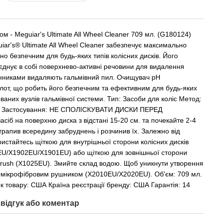
м - Meguiar's Ultimate All Wheel Cleaner 709 мл. (G180124)
iar's® Ultimate All Wheel Cleaner забезпечує максимально
но безпечним для будь-яких типів колісних дисків. Його
єднує в собі поверхнево-активні речовини для видалення
инниками видаляють гальмівний пил. Очищувач pH
слот, що робить його безпечним та ефективним для будь-яких
ованих вузлів гальмівної системи. Тип: Засоби для коліс Метод:
.0 Застосування: НЕ СПОЛІСКУВАТИ ДИСКИ ПЕРЕД
іб на поверхню диска з відстані 15-20 см. та почекайте 2-4
трапив всередину забруднень і розчинив їх. Залежно від
истайтесь щіткою для внутрішньої сторони колісних дисків
0EU/X1902EU/X1901EU) або щіткою для зовнішньої сторони
 Brush (X1025EU). Змийте склад водою. Щоб уникнути утворення
ди мікрофібровим рушником (X2010EU/X2020EU). Об'єм: 709 мл.
ик товару: США Країна реєстрації бренду: США Гарантія: 14
відгук або коментар