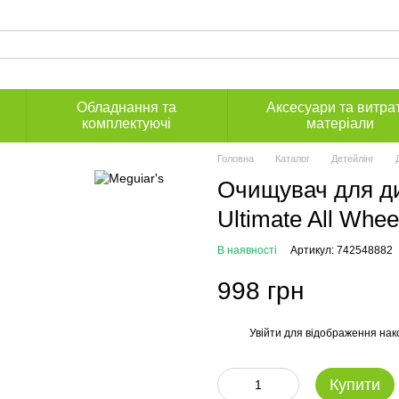
Обладнання та
Аксесуари та витра
комплектуючі
матеріали
Головна
Каталог
Детейлінг
Очищувач для дис
Ultimate All Whe
В наявності
Артикул: 742548882
998 грн
Увійти
для відображення нак
%
Купити