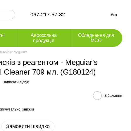
067-217-57-82
Укр
тні
Аерозольна
Обладнання для
продукція
МСО
Детейлінг Meguiar's
ків з реагентом - Meguiar's
el Cleaner 709 мл. (G180124)
Написати відгук
В бажання
опичувальної знижки
Замовити швидко