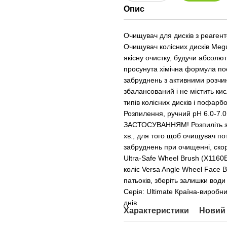
Опис
Очищувач для дисків з реагенто
Очищувач колісних дисків Megu
якісну очистку, будучи абсолют
просунута хімічна формула по
забруднень з активними розч
збалансований і не містить ки
типів колісних дисків і пофарб
Розпилення, ручний pH 6.0-7
ЗАСТОСУВАННЯМ! Розпиліть зас
хв., для того щоб очищувач по
забруднень при очищенні, скор
Ultra-Safe Wheel Brush (X116
коліс Versa Angle Wheel Face
патьоків, зберіть залишки во
Серія: Ultimate Країна-виробн
днів
Характеристики
Новий 