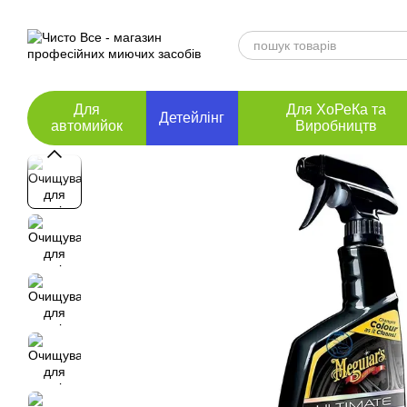
Перейти до основного контенту
Для
Для ХоРеКа та
Детейлінг
автомийок
Виробництв