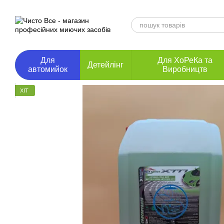
Перейти до основного контенту
Для
Для ХоРеКа та
Детейлінг
автомийок
Виробництв
ХІТ