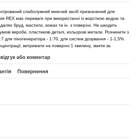
ентрований слаболужний миючий засіб призначений для
рія REX має переваги при використанні із жорсткою водою та
даляє бруд, мастило, комах та ін. з поверхні. Не шкодить
умові вироби, пластикові деталі, кольорові метали. Розчинити з
1:7 для піногенератора - 1:70, для систем дозування - 1-1,5%.
нцентрації, витримати на поверхні 1 хвилину, змити за
відгук або коментар
антія
Повернення