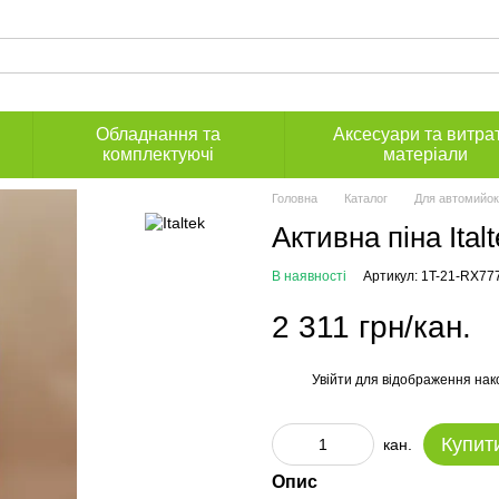
Обладнання та
Аксесуари та витра
комплектуючі
матеріали
Головна
Каталог
Для автомийок
Активна піна Ital
В наявності
Артикул: 1T-21-RX77
2 311 грн/кан.
Увійти
для відображення нак
%
Купит
кан.
Опис