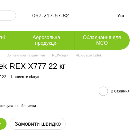
067-217-57-82
Укр
тні
Аерозольна
Обладнання для
продукція
МСО
Активні піни та шампуні
REX-серія
REX-серія Italtek
tek REX X777 22 кг
7.22
Написати відгук
В бажання
опичувальної знижки
и
Замовити швидко