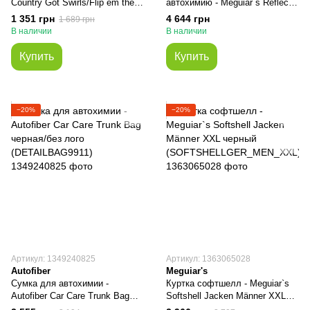
Country Got Swirls/Flip em the
автохимию - Meguiar`s Reflect
Bird Perfect Blend Crew Tee
Your Passion 168x38x48 см.
1 351 грн
4 644 грн
1 689 грн
черный (LCM003)
желтый (FSDU) BPL226011/A
В наличии
В наличии
Купить
Купить
−20%
−20%
Артикул: 1349240825
Артикул: 1363065028
Autofiber
Meguiar's
Сумка для автохимии -
Куртка софтшелл - Meguiar`s
Autofiber Car Care Trunk Bag
Softshell Jacken Männer XXL
черная/без лого
черный