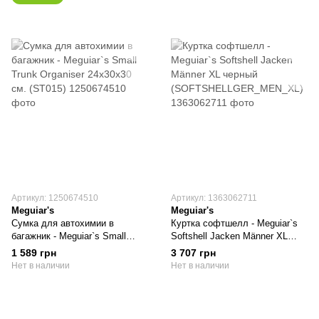
Артикул: 1250674510
Артикул: 1363062711
Meguiar's
Meguiar's
Сумка для автохимии в
Куртка софтшелл - Meguiar`s
багажник - Meguiar`s Small
Softshell Jacken Männer XL
Trunk Organiser 24x30x30 см.
черный
1 589 грн
3 707 грн
(ST015)
(SOFTSHELLGER_MEN_XL)
Нет в наличии
Нет в наличии