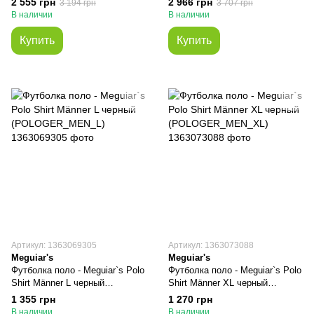
2 555 грн
2 966 грн
3 194 грн
3 707 грн
(DETAILBAG9911)
(SOFTSHELLGER_MEN_XXL)
В наличии
В наличии
Купить
Купить
Артикул: 1363069305
Артикул: 1363073088
Meguiar's
Meguiar's
Футболка поло - Meguiar`s Polo
Футболка поло - Meguiar`s Polo
Shirt Männer L черный
Shirt Männer XL черный
(POLOGER_MEN_L)
(POLOGER_MEN_XL)
1 355 грн
1 270 грн
В наличии
В наличии