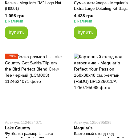
Кепка - Meguiar's "M" Logo Hat
Сумка детейлера - Meguiar`s
(H0001)
Extra Large Detailing Kit Bag
60x35x30 см. (ST025)
1 098 грн
4 438 грн
В наличии
В наличии
Купить
Купить
−20%
Артикул: 1124624071
Артикул: 1250795089
Lake Country
Meguiar's
Футболка размер L - Lake
Картонный стенд под