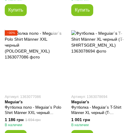
Купить
Купить
−30%
Артикул: 1363077086
Артикул: 1363078694
Meguiar's
Meguiar's
Футболка поло - Meguiar`s Polo
Футболка - Meguiar`s T-Shirt
Shirt Männer XXL черный
Männer XL черный (T-
(POLOGER_MEN_XXL)
SHIRTSGER_MEN_XL)
1 186 грн
1 001 грн
1 694 грн
В наличии
В наличии