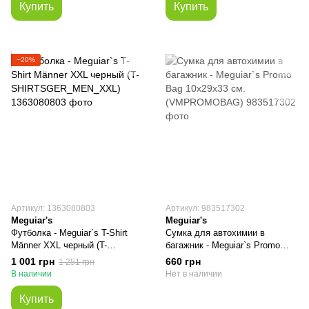
Купить
Купить
−20%
Артикул: 1363080803
Артикул: 983517302
Meguiar's
Meguiar's
Футболка - Meguiar`s T-Shirt
Сумка для автохимии в
Männer XXL черный (T-
багажник - Meguiar`s Promo
SHIRTSGER_MEN_XXL)
Bag 10x29x33 см.
1 001 грн
660 грн
1 251 грн
(VMPROMOBAG)
В наличии
Нет в наличии
Купить