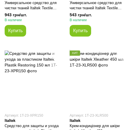
Универсальное средство для
Универсальное средство для
чистки тканей Italtek Textile
чистки тканей Italtek Textile
Boss 5.3 кг
Eco 5 кг
943 грн/шт.
543 грн/шт.
В наличии
В наличии
Купить
Купить
ХИТ
Артикул: 1T-23-XPR150
Артикул: 1Т-23-XLR500
Italtek
Italtek
Средство для защиты и ухода
Крем-кондиціонер для шкіри