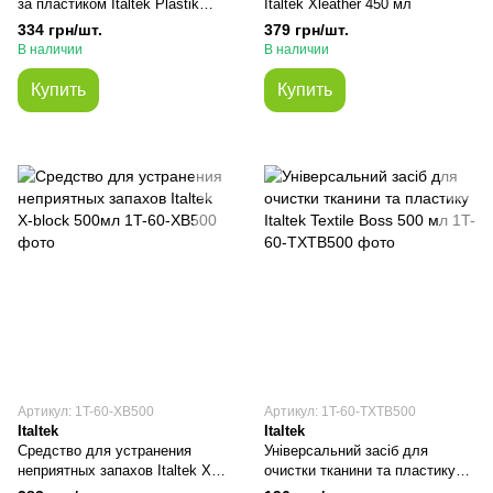
за пластиком Italtek Plastik
Italtek Xleather 450 мл
Restoring 150 мл
334 грн/шт.
379 грн/шт.
В наличии
В наличии
Купить
Купить
Артикул: 1T-60-XB500
Артикул: 1T-60-TXTB500
Italtek
Italtek
Средство для устранения
Універсальний засіб для
неприятных запахов Italtek X-
очистки тканини та пластику
block 500мл
Italtek Textile Boss 500 мл