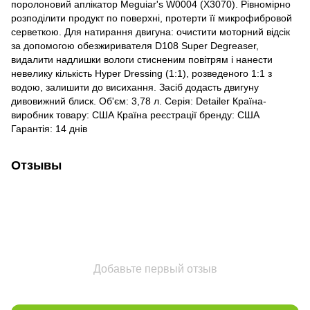
поролоновий аплікатор Meguiar's W0004 (X3070). Рівномірно
розподілити продукт по поверхні, протерти її микрофибровой
серветкою. Для натирання двигуна: очистити моторний відсік
за допомогою обезжиривателя D108 Super Degreaser,
видалити надлишки вологи стисненим повітрям і нанести
невелику кількість Hyper Dressing (1:1), розведеного 1:1 з
водою, залишити до висихання. Засіб додасть двигуну
дивовижний блиск. Об'єм: 3,78 л. Серія: Detailer Країна-
виробник товару: США Країна реєстрації бренду: США
Гарантія: 14 днів
Отзывы
Добавьте первый отзыв