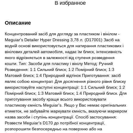
В избранное
Описание
Концентрований засіб для догляду за пластиком і вінілом -
Meguiar's Detailer Hyper Dressing 3,78 л. (D17001) Засіб на
водній основі використовується для натирання пластикових і
вінілових деталей автомобіля, надає їм блиск, інтенсивність
якого відрізняється в залежності від ступеня розведення
кошти. Тип: Засоби для пластику і вінілу Метод: Ручний
Розведення: 1:1 Сильний блиск; 1:2 Помірний блиск; 1:3
Матовий блиск; 1:4 Природний відтінок Приготування: засіб
являє собою концентрат. Для досягнення різного рівня блиску
використовуйте наступні концентрації: 1:1 Сильний блиск; 1:2
Помірний блиск; 1:3 Матовий блиск; 1:4 Природний блиск. Для
приготування засобу краще всього використовувати
пластикову ємність Meguiar's. Якщо у Вас немає оригінальних
етикеток, не забувайте маркувати ємність, вказуючи маркером
назва засоби і ступінь концентрації. Спосіб застосування:
Розвести Meguiar's D170 до потрібної концентрації,
розпорошити безпосередньо на поверхню або на