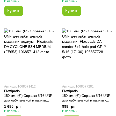
В наличии
В наличии
Купить
Купить
Артикул: 1068571412
Артикул: 1068577281
Flexipads
Flexipads
150 мм. (6") Оправка 5/16-UNF
150 мм. (6") Оправка 5/16-UNF
для орбитальной машинки
для орбитальной машинки -
медиум - Fleхipads DA
Fleхipads DA sander 6+1 hole
1 685 грн
998 грн
CYCLONE 53H MEDIUM
pad GRIP 5/16 (17130)
В наличии
В наличии
(FE653)