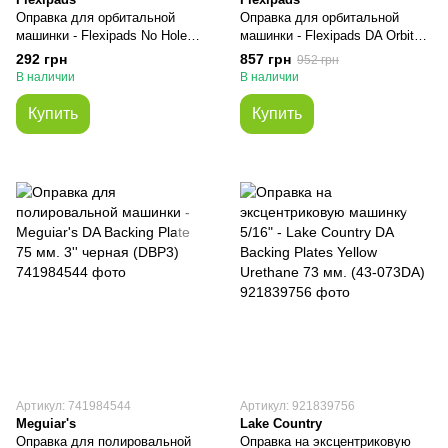
Оправка для орбитальной
Оправка для орбитальной
машинки - Flexipads No Hole
машинки - Fleхipads DA Orbital
Grip Orbital Backers 50 мм. 2"
Sander 125 мм. 5" 5/16 PSA
292 грн
857 грн
952 грн
5/16-UNF оранжевая (16995)
белая (32005)
В наличии
В наличии
Купить
Купить
Артикул: 741984544
Артикул: 921839756
Meguiar's
Lake Country
Оправка для полировальной
Оправка на эксцентриковую