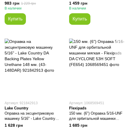
DA Backing Plates Yellow
DA Backing Plates Yellow
983 грн
1 459 грн
1 229 грн
Urethane 85 мм. (43-085DA)
Urethane 125 мм. (43-125DAR)
В наличии
В наличии
Купить
Купить
Артикул: 921842913
Артикул: 1068569451
Lake Country
Flexipads
Оправка на эксцентриковую
150 мм. (6") Оправка 5/16-UNF
машинку 5/16" - Lake Country
для орбитальной машинки
DA Backing Plates Yellow
мягкая - Fleхipads DA
1 628 грн
1 685 грн
Urethane 148 мм. (43-148DAR)
CYCLONE 53H SOFT (FE654)