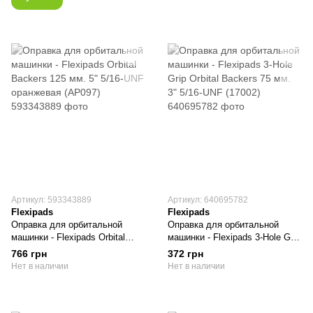
Артикул: 593343889
Артикул: 640695782
Flexipads
Flexipads
Оправка для орбитальной
Оправка для орбитальной
машинки - Flexipads Orbital
машинки - Flexipads 3-Hole Grip
Backers 125 мм. 5" 5/16-UNF
Orbital Backers 75 мм. 3" 5/16-
766 грн
372 грн
оранжевая (AP097)
UNF (17002)
Нет в наличии
Нет в наличии