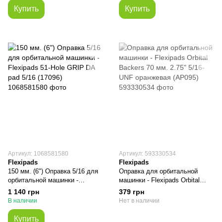
Купить
Купить
Артикул: 1068581580
Артикул: 593330534
Flexipads
Flexipads
150 мм. (6") Оправка 5/16 для
Оправка для орбитальной
орбитальной машинки -
машинки - Flexipads Orbital
Fleхipads 51-Hole GRIP DA pad
Backers 70 мм. 2.75" 5/16-UNF
1 140 грн
379 грн
5/16 (17096)
оранжевая (AP095)
В наличии
Нет в наличии
Купить