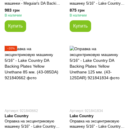
машинки - Meguiar's DA Backing
машинку 5/16" - Lake Country
Plate 75 мм. 3'' черная (DBP3)
DA Backing Plates Yellow
983 грн
875 грн
Urethane 73 мм. (43-073DA)
В наличии
В наличии
Купить
Купить
−20%
Артикул: 921840662
Артикул: 921841834
Lake Country
Lake Country
Оправка на эксцентриковую
Оправка на эксцентриковую
машинку 5/16" - Lake Country
машинку 5/16" - Lake Country