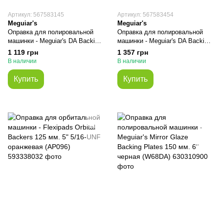
Артикул: 567583145
Артикул: 567583454
Meguiar's
Meguiar's
Оправка для полировальной
Оправка для полировальной
машинки - Meguiar's DA Backing
машинки - Meguiar's DA Backing
Plate 127 мм. 5'' черная (DBP5)
Plate 150 мм. 6'' черная (DBP6)
1 119 грн
1 357 грн
В наличии
В наличии
Купить
Купить