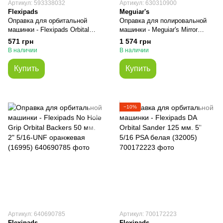
Артикул: 593338032
Артикул: 630310900
Flexipads
Meguiar's
Оправка для орбитальной
Оправка для полировальной
машинки - Flexipads Orbital
машинки - Meguiar's Mirror
Backers 125 мм. 5" 5/16-UNF
Glaze Backing Plates 150 мм. 6''
571 грн
1 574 грн
оранжевая (AP096)
черная (W68DA)
В наличии
В наличии
Купить
Купить
−10%
Артикул: 640690785
Артикул: 700172223
Flexipads
Flexipads