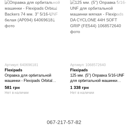
Артикул: 640696181
Артикул: 1068572640
Flexipads
Flexipads
Оправка для орбитальной
125 мм. (5") Оправка 5/16-UNF
машинки - Flexipads Orbital
для орбитальной машинки
Backers 74 мм. 3" 5/16-UNF
мягкая - Fleхipads DA
581 грн
1 338 грн
белая (AP094)
CYCLONE 44H SOFT GRIP
Нет в наличии
Нет в наличии
(FE544)
067-217-57-82