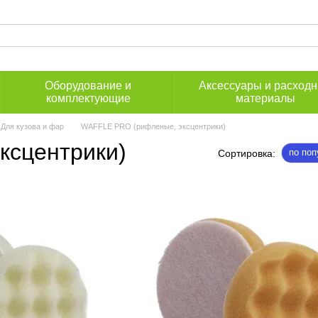
Оборудование и
Аксессуары и расход
комплектующие
материалы
Для кузова и фар
WAFFLE PRO (рифленые, эксцентрики)
ксцентрики)
по поп
Сортировка: