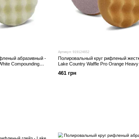
Артикул: 919124652
фленый абразивный -
Полировальный круг рифленый жестк
 White Compounding
Lake Country Waffle Pro Orange Heavy 
76MM)
Foam 76 мм. (WP-2235-76MM)
461 грн