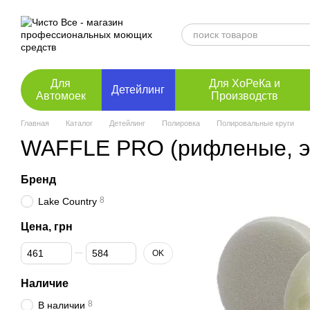
Перейти к основному контенту
Для
Для ХоРеКа и
Детейлинг
Автомоек
Производств
Главная
Каталог
Детейлинг
Полировка
Полировальные круги
WAFFLE PRO (рифленые, э
Бренд
8
Lake Country
Цена, грн
От Цена, грн
До Цена, грн
OK
Наличие
8
В наличии