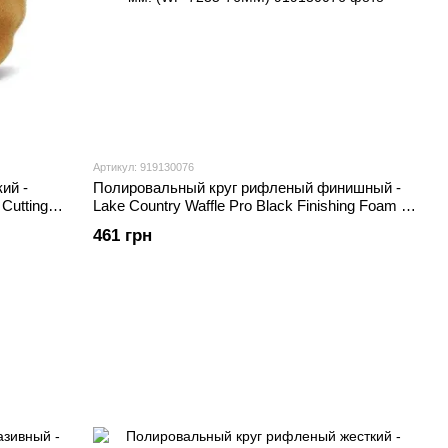
Артикул: 919130076
ий -
Полировальный круг рифленый финишный -
Cutting
Lake Country Waffle Pro Black Finishing Foam 76
мм. (WP-7235-76MM)
461 грн