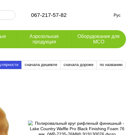
067-217-57-82
Рус
ные
Аэрозольная
Оборудование для
продукция
МСО
улярности
сначала дешевле
сначала дороже
по названию