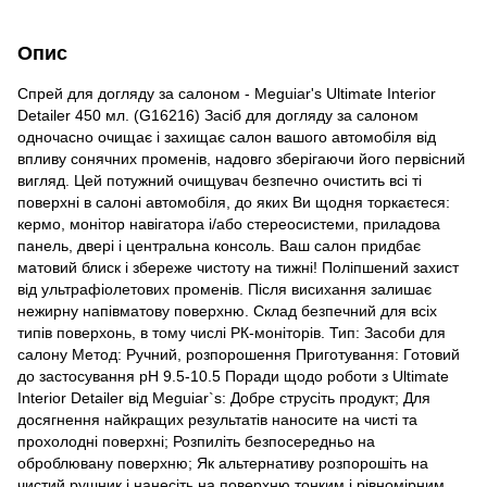
Опис
Спрей для догляду за салоном - Meguiar's Ultimate Interior
Detailer 450 мл. (G16216) Засіб для догляду за салоном
одночасно очищає і захищає салон вашого автомобіля від
впливу сонячних променів, надовго зберігаючи його первісний
вигляд. Цей потужний очищувач безпечно очистить всі ті
поверхні в салоні автомобіля, до яких Ви щодня торкаєтеся:
кермо, монітор навігатора і/або стереосистеми, приладова
панель, двері і центральна консоль. Ваш салон придбає
матовий блиск і збереже чистоту на тижні! Поліпшений захист
від ультрафіолетових променів. Після висихання залишає
нежирну напівматову поверхню. Склад безпечний для всіх
типів поверхонь, в тому числі РК-моніторів. Тип: Засоби для
салону Метод: Ручний, розпорошення Приготування: Готовий
до застосування pH 9.5-10.5 Поради щодо роботи з Ultimate
Interior Detailer від Meguiar`s: Добре струсіть продукт; Для
досягнення найкращих результатів наносите на чисті та
прохолодні поверхні; Розпиліть безпосередньо на
оброблювану поверхню; Як альтернативу розпорошіть на
чистий рушник і нанесіть на поверхню тонким і рівномірним