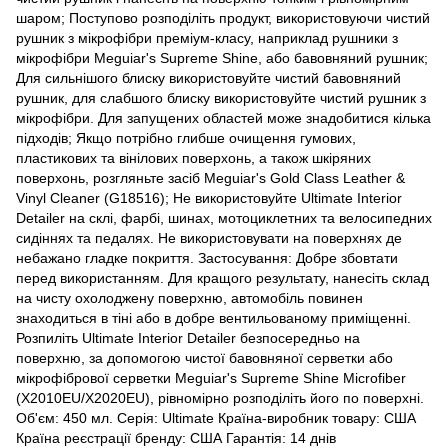
шаром; Поступово розподіліть продукт, використовуючи чистий
рушник з мікрофібри преміум-класу, наприклад рушники з
мікрофібри Meguiar's Supreme Shine, або бавовняний рушник;
Для сильнішого блиску використовуйте чистий бавовняний
рушник, для слабшого блиску використовуйте чистий рушник з
мікрофібри. Для запущених областей може знадобитися кілька
підходів; Якщо потрібно глибше очищення гумових,
пластикових та вінілових поверхонь, а також шкіряних
поверхонь, розгляньте засіб Meguiar's Gold Class Leather &
Vinyl Cleaner (G18516); Не використовуйте Ultimate Interior
Detailer на склі, фарбі, шинах, мотоциклетних та велосипедних
сидіннях та педалях. Не використовувати на поверхнях де
небажано гладке покриття. Застосування: Добре збовтати
перед використанням. Для кращого результату, нанесіть склад
на чисту охолоджену поверхню, автомобіль повинен
знаходиться в тіні або в добре вентильованому приміщенні.
Розпиліть Ultimate Interior Detailer безпосередньо на
поверхню, за допомогою чистої бавовняної серветки або
мікрофібрової серветки Meguiar's Supreme Shine Microfiber
(X2010EU/X2020EU), рівномірно розподіліть його по поверхні.
Об'єм: 450 мл. Серія: Ultimate Країна-виробник товару: США
Країна реєстрації бренду: США Гарантія: 14 днів