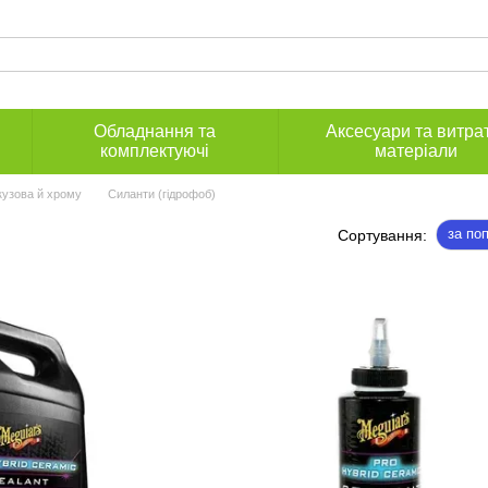
Обладнання та
Аксесуари та витра
комплектуючі
матеріали
кузова й хрому
Силанти (гідрофоб)
за по
Сортування: