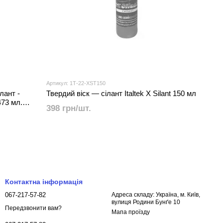
Артикул: 1Т-22-XST150
лант -
Твердий віск — сілант Italtek X Silant 150 мл
473 мл.
398 грн/шт.
Контактна інформація
067-217-57-82
Адреса складу: Україна, м. Київ,
вулиця Родини Бунґе 10
Передзвонити вам?
Мапа проїзду