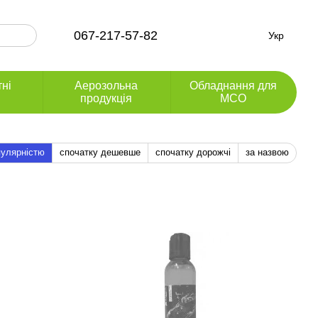
067-217-57-82
Укр
тні
Аерозольна
Обладнання для
продукція
МСО
пулярністю
спочатку дешевше
спочатку дорожчі
за назвою